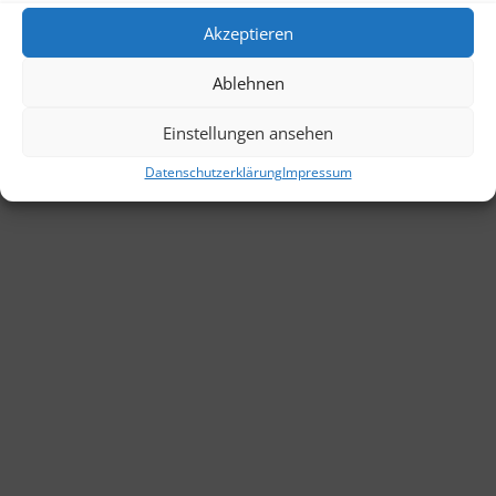
Akzeptieren
Datenschutzerklärung
AGB
Impressum
Ablehnen
Zentgraf´s Torwartschule | zenga@ftvsh.de
Einstellungen ansehen
Datenschutzerklärung
Impressum