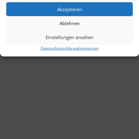
Akzeptieren
Datenschutzerklärung
AGB
Impressum
Ablehnen
Zentgraf´s Torwartschule | zenga@ftvsh.de
Einstellungen ansehen
Datenschutzerklärung
Impressum